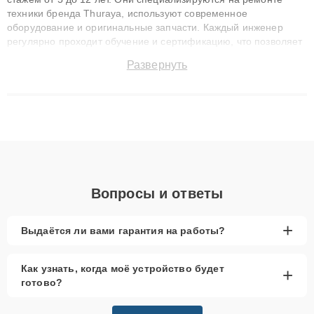
техники бренда Thuraya, используют современное
оборудование и оригинальные запчасти. Каждый инженер
регулярно проходит обучение и сертификацию, что позволяет
быстро и точноdiagnostikировать поломки и восстанавливать
Развернуть
технику с сохранением гарантии до 3 лет. Наши мастера
решают сложные случаи: от замены матриц и материнских
плат до ремонта после залития и восстановления данных.
Благодаря высокой квалификации и ответственному подходу
клиенты получают быстрый, качественный ремонт и понятные
объяснения по результатам диагностики.
Вопросы и ответы
+
Выдаётся ли вами гарантия на работы?
Как узнать, когда моё устройство будет
+
готово?