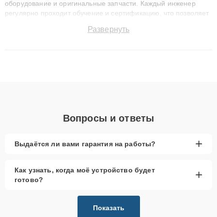
оборудование и оригинальные запчасти. Каждый инженер
регулярно проходит обучение и сертификацию, что позволяет
быстро и точноdiagnostikировать поломки и восстанавливать
Развернуть
технику с сохранением гарантии до 3 лет. Наши мастера
решают сложные случаи: от замены матриц и материнских
плат до ремонта после залития и восстановления данных.
Благодаря высокой квалификации и ответственному подходу
клиенты получают быстрый, качественный ремонт и понятные
объяснения по результатам диагностики.
Вопросы и ответы
+
Выдаётся ли вами гарантия на работы?
Как узнать, когда моё устройство будет
+
готово?
Показать