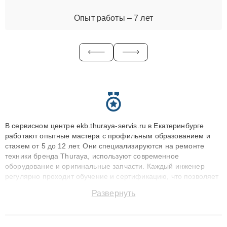
Опыт работы – 7 лет
В сервисном центре ekb.thuraya-servis.ru в Екатеринбурге
работают опытные мастера с профильным образованием и
стажем от 5 до 12 лет. Они специализируются на ремонте
техники бренда Thuraya, используют современное
оборудование и оригинальные запчасти. Каждый инженер
регулярно проходит обучение и сертификацию, что позволяет
быстро и точноdiagnostikировать поломки и восстанавливать
Развернуть
технику с сохранением гарантии до 3 лет. Наши мастера
решают сложные случаи: от замены матриц и материнских
плат до ремонта после залития и восстановления данных.
Благодаря высокой квалификации и ответственному подходу