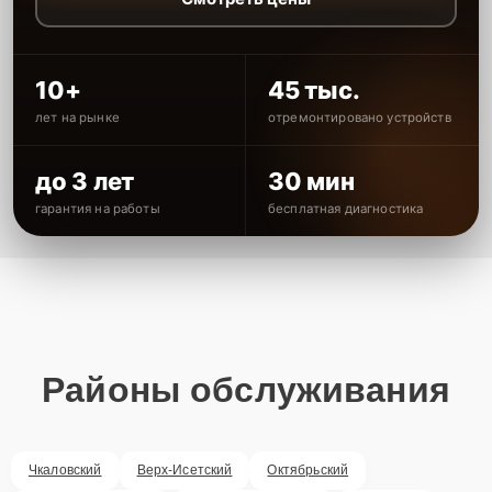
10+
45 тыс.
лет на рынке
отремонтировано устройств
до 3 лет
30 мин
гарантия на работы
бесплатная диагностика
Районы обслуживания
Чкаловский
Верх-Исетский
Октябрьский