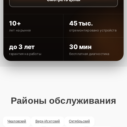
10+
45 тыс.
лет на рынке
отремонтировано устройств
до 3 лет
30 мин
гарантия на работы
бесплатная диагностика
Районы обслуживания
Чкаловский
Верх-Исетский
Октябрьский