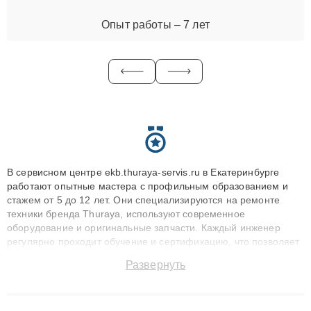
Опыт работы – 7 лет
В сервисном центре ekb.thuraya-servis.ru в Екатеринбурге
работают опытные мастера с профильным образованием и
стажем от 5 до 12 лет. Они специализируются на ремонте
техники бренда Thuraya, используют современное
оборудование и оригинальные запчасти. Каждый инженер
регулярно проходит обучение и сертификацию, что позволяет
быстро и точноdiagnostikировать поломки и восстанавливать
Развернуть
технику с сохранением гарантии до 3 лет. Наши мастера
решают сложные случаи: от замены матриц и материнских
плат до ремонта после залития и восстановления данных.
Благодаря высокой квалификации и ответственному подходу