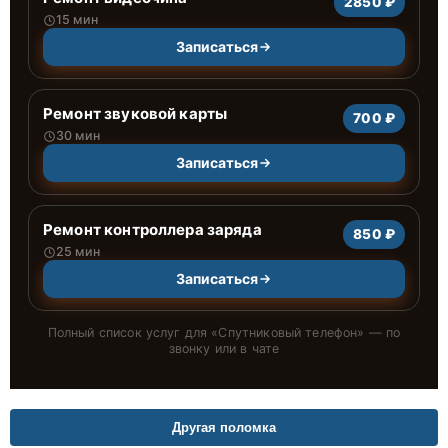
2850 ₽
15 мин
Записаться
Ремонт звуковой карты
700 ₽
30 мин
Записаться
Ремонт контроллера заряда
850 ₽
25 мин
Записаться
Полный список услуг для «
Спутниковый телефон
» — по
звонку или в чате
Другая поломка