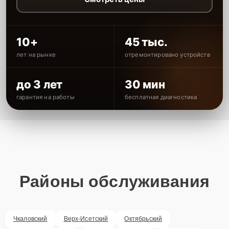
10+
45 тыс.
лет на рынке
отремонтировано устройств
до 3 лет
30 мин
гарантия на работы
бесплатная диагностика
Районы обслуживания
Чкаловский
Верх-Исетский
Октябрьский