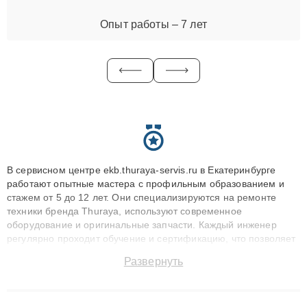
Опыт работы – 7 лет
В сервисном центре ekb.thuraya-servis.ru в Екатеринбурге
работают опытные мастера с профильным образованием и
стажем от 5 до 12 лет. Они специализируются на ремонте
техники бренда Thuraya, используют современное
оборудование и оригинальные запчасти. Каждый инженер
регулярно проходит обучение и сертификацию, что позволяет
быстро и точноdiagnostikировать поломки и восстанавливать
Развернуть
технику с сохранением гарантии до 3 лет. Наши мастера
решают сложные случаи: от замены матриц и материнских
плат до ремонта после залития и восстановления данных.
Благодаря высокой квалификации и ответственному подходу