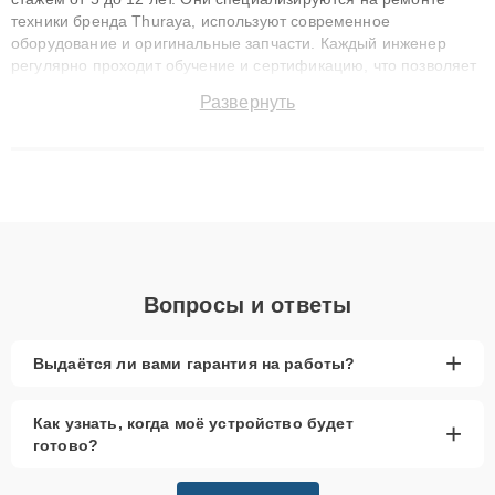
техники бренда Thuraya, используют современное
оборудование и оригинальные запчасти. Каждый инженер
регулярно проходит обучение и сертификацию, что позволяет
быстро и точноdiagnostikировать поломки и восстанавливать
Развернуть
технику с сохранением гарантии до 3 лет. Наши мастера
решают сложные случаи: от замены матриц и материнских
плат до ремонта после залития и восстановления данных.
Благодаря высокой квалификации и ответственному подходу
клиенты получают быстрый, качественный ремонт и понятные
объяснения по результатам диагностики.
Вопросы и ответы
+
Выдаётся ли вами гарантия на работы?
Как узнать, когда моё устройство будет
+
готово?